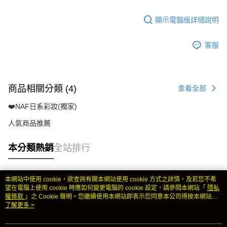
顯示電腦版詳細說明
客服
商品相關分類 (4)
查看全部
❤️NAF日系彩妝(獨家)
人氣商品推薦
本分類熱銷
全站排行
本網站中使用 cookie，欲查詢有關本網站使用 cookie 方式之詳情，及若您不希
熱門標籤
望在電腦上使用 cookie 時應如何變更電腦的 cookie 設定，請參閱本網站「
隱私
權條款
」之 Cookie 聲明。您繼續使用本網站即表示您同意本公司得按本網站使
用條款之 Cookie 聲明使用 cookie。
了解更多 >