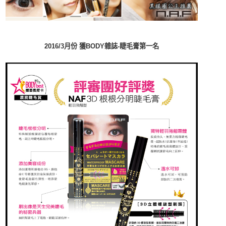
2016/3
BODY
-
月份
獲
雜誌
睫毛膏第一名