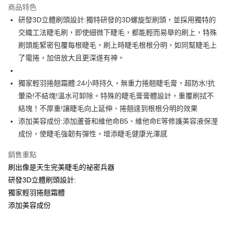
商品特色
Apple Pay
研發3D立體刷頭設計:獨特研發的3D螺旋型刷頭，並採用獨特的
交織工法睫毛刷，即使細微下睫毛，都能輕而易舉的刷上，特殊
街口支付
刷頭能緊密包覆每根睫毛，刷上時睫毛根根分明，如同幫睫毛上
悠遊付
了電捲，加倍放大且更深遂有神。
ATM付款
獨家輕羽捲翹霜體:24小時持久，無重力捲翹睫毛膏，超防水!抗
暈染!不結塊!溫水可卸除。特殊的睫毛膏膏體設計，重覆刷拭不
運送方式
結塊！不厚重!讓睫毛向上延伸、捲翹達到根根分明的效果
全家取貨付款
添加美容成份:添加蘆薈和維他命B5、維他命E等修護美容液保溼
每筆NT$60，滿NT$599(含以上)免運費
成份，使睫毛強韌有彈性，增添睫毛健康光澤感
7-11取貨付款
銷售重點
每筆NT$60，滿NT$599(含以上)免運費
刷出像是天生完美睫毛的祕密兵器
宅配
研發3D立體刷頭設計:
獨家輕羽捲翹霜體
每筆NT$60，滿NT$599(含以上)免運費
添加美容成份
NAF海外配送EMS
查看運費