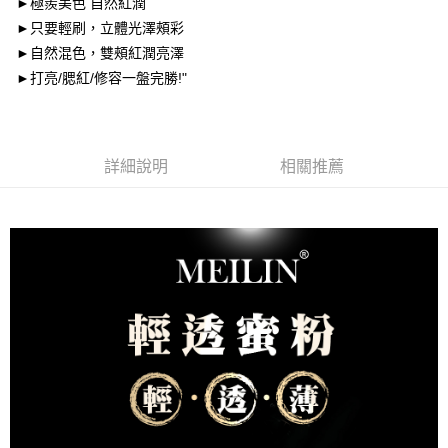
►極羨美色 自然紅潤
NAF海外配送EMS
查看運費
►只要輕刷，立體光澤頰彩
順風速運
查看運費
►自然混色，雙頰紅潤亮澤
►打亮/腮紅/修容一盤完勝!"
詳細說明
相關推薦