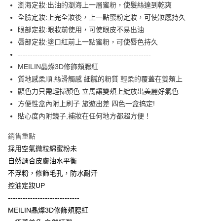
Apple Pay
瀏海定妝:出油的瀏海上一層蜜粉，使髮絲達到乾爽
全臉定妝:上完全妝後，上一點蜜粉定妝，可使妝感持久
街口支付
眼部定妝:眼妝前使用，可使眼皮不易出油
悠遊付
唇部定妝:塗口紅前上一點蜜粉，可使唇色持久
------------------------------------------------------
ATM付款
MEILIN晶燦3D修飾頰腮紅
質地感柔順.絲滑觸感 細膩的粉質 輕柔的覆蓋在雙頰上
運送方式
顯色力只需輕掃顏色 立馬讓雙頰上綻放出美麗好氣色
全家取貨付款
方便性盒內附上刷子 旅遊出差 四色一盒搞定!
每筆NT$60，滿NT$599(含以上)免運費
貼心度內附鏡子,補妝在任何地方都超方便！
7-11取貨付款
銷售重點
每筆NT$60，滿NT$599(含以上)免運費
採用空氣微粒綿蜜粉未
宅配
自然調合皮膚油水平衡
不浮粉，修飾毛孔，防水耐汗
每筆NT$60，滿NT$599(含以上)免運費
控油定妝UP
代理商品配送
-----------------------------
每筆NT$60，滿NT$599(含以上)免運費
MEILIN晶燦3D修飾頰腮紅