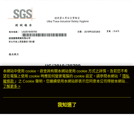
本網站中使用 cookie，欲查詢有關本網站使用 cookie 方式之詳情，及若您不希
望在電腦上使用 cookie 時應如何變更電腦的 cookie 設定，請參閱本網站「
隱私
權條款
」之 Cookie 聲明。您繼續使用本網站即表示您同意本公司得按本網站使
用條款之 Cookie 聲明使用 cookie。
了解更多 >
我知道了