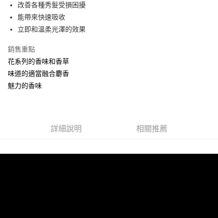
Apple Pay
改善各種秀髮受損困擾
能帶來快速吸收
街口支付
立即和溫柔光澤的效果
悠遊付
銷售重點
ATM付款
花系列的香味和香草
味道的適當融合麝香
運送方式
魅力的香味
全家取貨付款
每筆NT$60，滿NT$599(含以上)免運費
7-11取貨付款
詳細說明
相關推薦
每筆NT$60，滿NT$599(含以上)免運費
宅配
每筆NT$60，滿NT$599(含以上)免運費
NAF海外配送EMS
查看運費