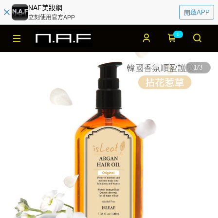
NAF美妝網
開啟APP
立刻使用官方APP
0
1
/
3