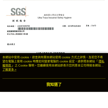
本網站中使用 cookie，欲查詢有關本網站使用 cookie 方式之詳情，及若您不希
望在電腦上使用 cookie 時應如何變更電腦的 cookie 設定，請參閱本網站「
隱私
權條款
」之 Cookie 聲明。您繼續使用本網站即表示您同意本公司得按本網站使
用條款之 Cookie 聲明使用 cookie。
了解更多 >
我知道了