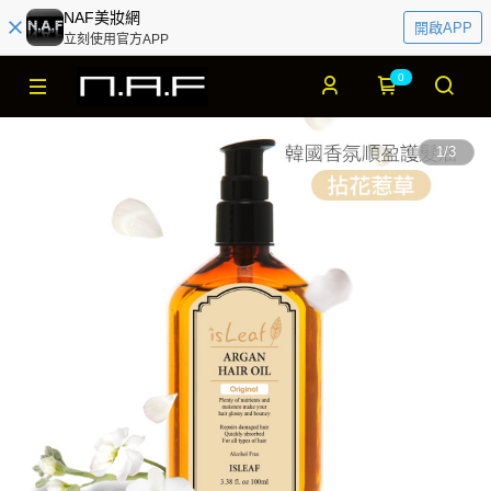
NAF美妝網
開啟APP
立刻使用官方APP
0
1
/
3