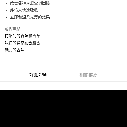
Apple Pay
改善各種秀髮受損困擾
能帶來快速吸收
街口支付
立即和溫柔光澤的效果
悠遊付
銷售重點
ATM付款
花系列的香味和香草
味道的適當融合麝香
運送方式
魅力的香味
全家取貨付款
每筆NT$60，滿NT$599(含以上)免運費
7-11取貨付款
詳細說明
相關推薦
每筆NT$60，滿NT$599(含以上)免運費
宅配
每筆NT$60，滿NT$599(含以上)免運費
NAF海外配送EMS
查看運費