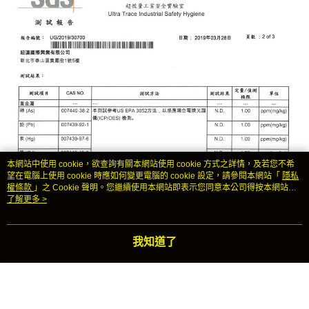
本網站中使用 cookie，欲查詢有關本網站使用 cookie 方式之詳情，及若您不希
望在電腦上使用 cookie 時應如何變更電腦的 cookie 設定，請參閱本網站「
隱私
權條款
」之 Cookie 聲明。您繼續使用本網站即表示您同意本公司得按本網站使
用條款之 Cookie 聲明使用 cookie。
了解更多 >
我知道了