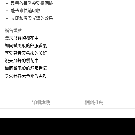
Apple Pay
改善各種秀髮受損困擾
能帶來快速吸收
街口支付
立即和溫柔光澤的效果
悠遊付
銷售重點
ATM付款
漫天飛舞的櫻花中
如同微風般的舒服香氣
運送方式
享受著春天帶來的美好
全家取貨付款
漫天飛舞的櫻花中
每筆NT$60，滿NT$599(含以上)免運費
如同微風般的舒服香氣
享受著春天帶來的美好
7-11取貨付款
每筆NT$60，滿NT$599(含以上)免運費
宅配
詳細說明
相關推薦
每筆NT$60，滿NT$599(含以上)免運費
NAF海外配送EMS
查看運費