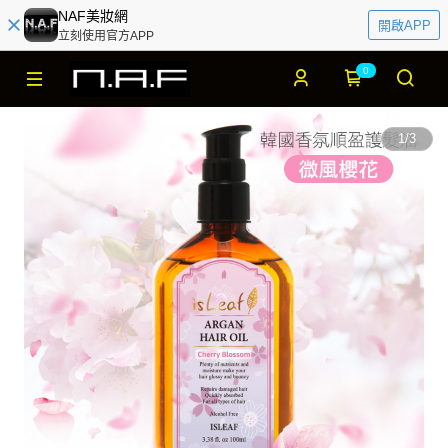
NAF美妝網
開啟APP
立刻使用官方APP
0
1
/
3