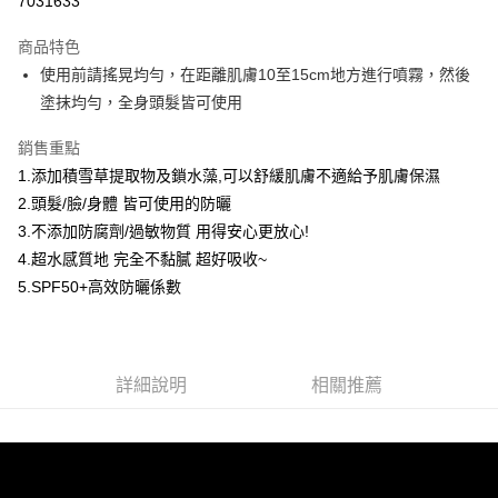
7031633
LINE Pay
商品特色
Apple Pay
使用前請搖晃均勻，在距離肌膚10至15cm地方進行噴霧，然後
塗抹均勻，全身頭髮皆可使用
街口支付
銷售重點
悠遊付
1.添加積雪草提取物及鎖水藻,可以舒緩肌膚不適給予肌膚保濕
ATM付款
2.頭髮/臉/身體 皆可使用的防曬
3.不添加防腐劑/過敏物質 用得安心更放心!
運送方式
4.超水感質地 完全不黏膩 超好吸收~
全家取貨付款
5.SPF50+高效防曬係數
每筆NT$60，滿NT$599(含以上)免運費
7-11取貨付款
每筆NT$60，滿NT$599(含以上)免運費
詳細說明
相關推薦
宅配
每筆NT$60，滿NT$599(含以上)免運費
NAF海外配送EMS
查看運費