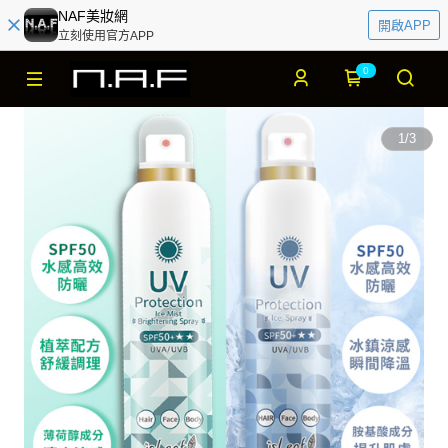
NAF美妝網
開啟APP
立刻使用官方APP
0
1
/
3