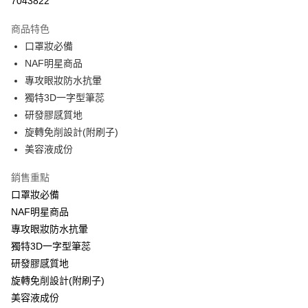
7043822
LINE Pay
商品特色
Apple Pay
口罩妝必備
NAF明星商品
街口支付
專攻眼妝防水抗暈
悠遊付
獨特3D一字型筆蕊
研發膠感質地
ATM付款
旋轉免削設計(附刷子)
美容液成份
運送方式
全家取貨付款
銷售重點
每筆NT$60，滿NT$599(含以上)免運費
口罩妝必備
NAF明星商品
7-11取貨付款
專攻眼妝防水抗暈
每筆NT$60，滿NT$599(含以上)免運費
獨特3D一字型筆蕊
宅配
研發膠感質地
旋轉免削設計(附刷子)
每筆NT$60，滿NT$599(含以上)免運費
美容液成份
NAF海外配送EMS
查看運費