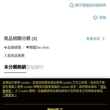
顯示電腦版詳細說明
客服
商品相關分類 (3)
查看全部
💎品牌總覽
💖韓國3w clinic
人氣商品推薦
本分類熱銷
全站排行
本網站中使用 cookie，欲查詢有關本網站使用 cookie 方式之詳情，及若您不希
熱門標籤
望在電腦上使用 cookie 時應如何變更電腦的 cookie 設定，請參閱本網站「
隱私
權條款
」之 Cookie 聲明。您繼續使用本網站即表示您同意本公司得按本網站使
用條款之 Cookie 聲明使用 cookie。
了解更多 >