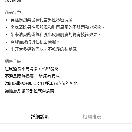
7589436
LINE Pay
商品特色
Apple Pay
吳泓逸鳳梨鼠薯代言男性私密清潔
徹底清除男性腹股溝和肛門周圍的不舒適和分泌物。
街口支付
帶來清爽的香氣和強化皮膚肌膚的獨有技術效果，
悠遊付
開發而成的男性私密清潔。
出汗太多導致異味，不乾淨的黏膩感
ATM付款
銷售重點
運送方式
包皮過長不易清潔，私密發炎
全家取貨付款
不通風悶熱搔癢 ，滲尿有異味
每筆NT$60，滿NT$599(含以上)免運費
添加精胺酸+瑪卡及11種漢方成份的強化
讓搔癢潮濕的部位乾淨清爽
7-11取貨付款
每筆NT$60，滿NT$599(含以上)免運費
宅配
詳細說明
相關推薦
每筆NT$60，滿NT$599(含以上)免運費
代理商品配送