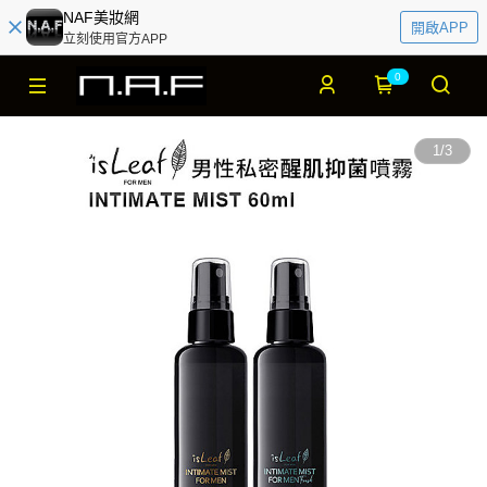
NAF美妝網
開啟APP
立刻使用官方APP
0
1
/
3