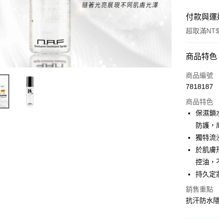
付款與運
超取滿NT$
付款方式
商品特色
信用卡一
商品編號
7818187
超商取貨
商品特色
LINE Pay
保濕鎖
防護，
Apple Pay
獨特流
街口支付
於肌膚
控油，
悠遊付
持久定
ATM付款
銷售重點
抗汗防水
運送方式