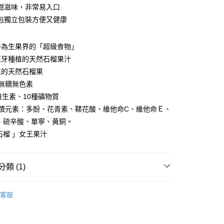
甜滋味，非常易入口
包獨立包裝方便又健康
0，滿NT$599(含以上)免運費
譽為生果界的「超級食物」
配送
班牙種植的天然石榴果汁
0，滿NT$599(含以上)免運費
植的天然石榴果
然無糖無色素
配送EMS
查看運費
維生素、10種礦物質
奇蹟元素：多酚、花青素、鞣花酸、維他命C、維他命Ｅ、
0、硫辛酸、單寧、黃銅。
石榴 」女王果汁
類 (1)
養
美顏飲品
客服