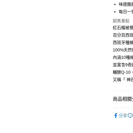
運送方式
味道酸
每日一
宅配
銷售重點
每筆NT$6
紅石榴被
代理商品
百分百西
每筆NT$6
西班牙種
100%天
NAF海外
內涵10種
並富含9
輔酵Q-1
又稱「 神
商品相關分
💎美容保
分享