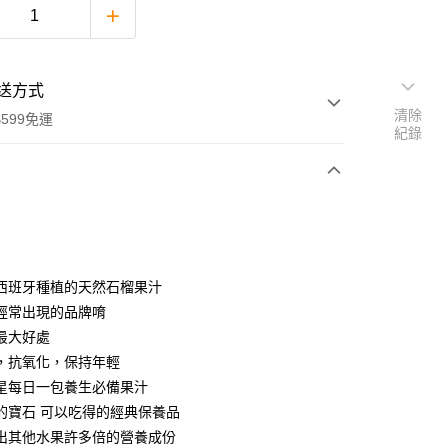
送方式
清除
599免運
紀錄
次付款
西班牙種植的天然石榴果汁
經常出現的品牌唷
最大好處
，抗氧化，保持年輕
星每日一包養生必備果汁
的寶石 可以吃得的經典保養品
出其他水果許多倍的營養成份