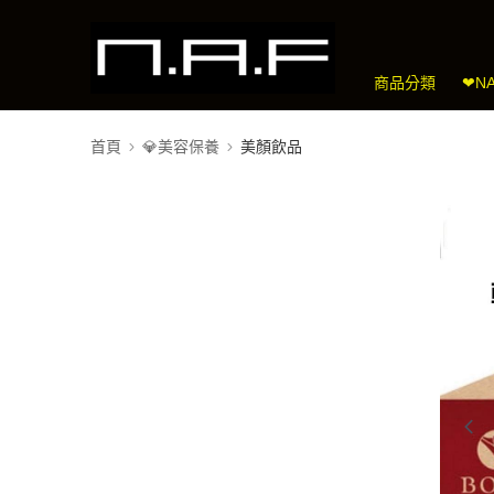
商品分類
❤N
首頁
💎美容保養
美顏飲品