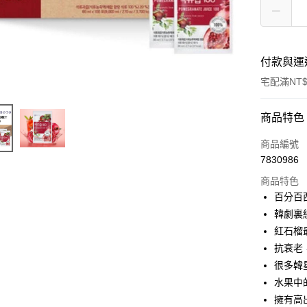
付款與運
宅配滿NT$
付款方式
商品特色
信用卡一
商品編號
7830986
LINE Pay
商品特色
Apple Pay
百分百
韓劇裏
街口支付
紅石榴
悠遊付
抗衰老
很多韓
ATM付款
水果中
擁有高