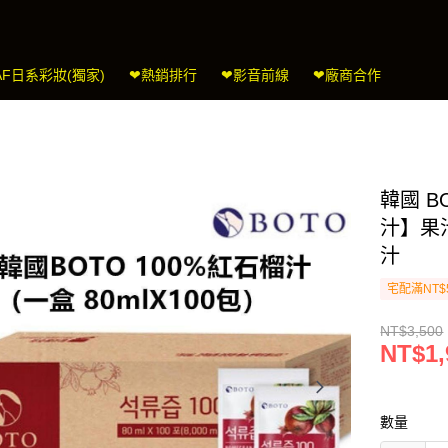
AF日系彩妝(獨家)
❤熱銷排行
❤影音前線
❤廠商合作
韓國 B
汁】果
汁
宅配滿NT$
NT$3,500
NT$1,
數量