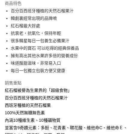
商品特色
Apple Pay
百分百西班牙種植的天然石榴果汁
韓劇裏經常出現的品牌唷
街口支付
紅石榴最大好處
悠遊付
抗衰老，抗氧化，保持年輕
很多韓星每日一包養生必備果汁
ATM付款
水果中的寶石 可以吃得的經典保養品
擁有高出其他水果許多倍的營養成份
運送方式
味道酸甜滋味，非常易入口
全家取貨付款
每日一包獨立包裝方便又健康
每筆NT$60，滿NT$599(含以上)免運費
銷售重點
7-11取貨付款
紅石榴被譽為生果界的「超級食物」
每筆NT$60，滿NT$599(含以上)免運費
百分百西班牙種植的天然石榴果汁
宅配
西班牙種植的天然石榴果
100%天然無糖無色素
每筆NT$60，滿NT$599(含以上)免運費
內涵10種維生素、10種礦物質
代理商品配送
並富含9奇蹟元素：多酚、花青素、鞣花酸、維他命C、維他命Ｅ、
每筆NT$60，滿NT$599(含以上)免運費