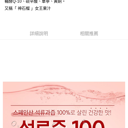
輔酵Q-10、硫辛酸、單寧、黃銅。
又稱「 神石榴 」女王果汁
NAF海外配送EMS
查看運費
詳細說明
相關推薦